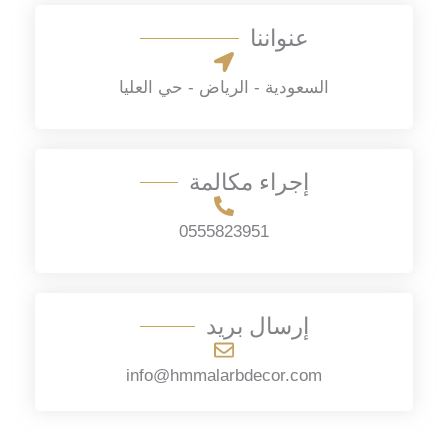
T
r
عنواننا
e
M
x
e
السعودية - الرياض - حي العليا
t
s
s
a
إجراء مكالمة
g
0555823951
e
*
إرسال بريد
info@hmmalarbdecor.com