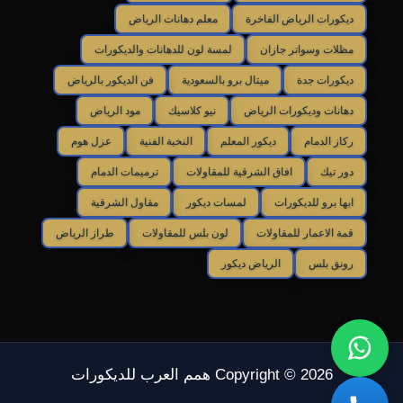
ديكورات الرياض الفاخرة
معلم دهانات الرياض
مظلات وسواتر جازان
لمسة لون للدهانات والديكورات
ديكورات جدة
ميتال برو بالسعودية
فن الديكور بالرياض
دهانات وديكورات الرياض
نيو كلاسيك
مود الرياض
ركاز الدمام
ديكور المعلم
النخبة الفنية
عزل هوم
دور تيك
افاق الشرقية للمقاولات
ترميمات الدمام
ابها برو للديكورات
لمسات ديكور
مقاول الشرقية
قمة الاعمار للمقاولات
لون بلس للمقاولات
طراز الرياض
رونق بلس
الرياض ديكور
Copyright © 2026 همم العرب للديكورات