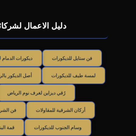
دليل الاعمال لشركائ
فن ستايل للديكورات
ديكورات الدمام 
لمسة طيف للديكورات
أصل الديكور بال
رُقي ديزاين لغرف نوم الرياض
أركان الشرقية للمقاولات
فن الشرق
وسام الجنوب للديكورات
قمة البن