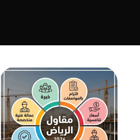
افضل
مقاول
في
الرياض
2026
لتنفيذ
البناء
والترميم