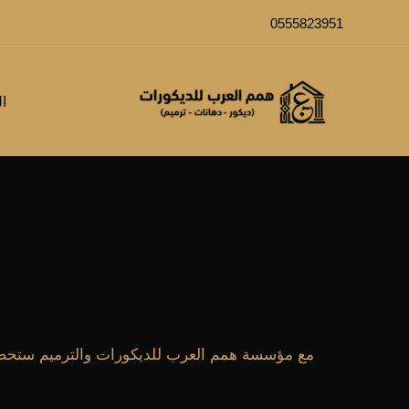
خطي
0555823951
لى
لمحتوى
ال
مع مؤسسة همم العرب للديكورات والترميم ستحصل